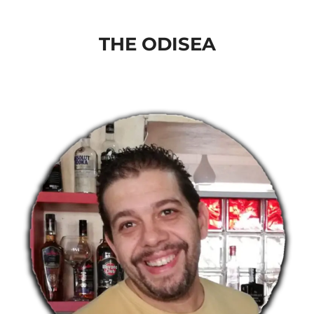
to
content
THE ODISEA